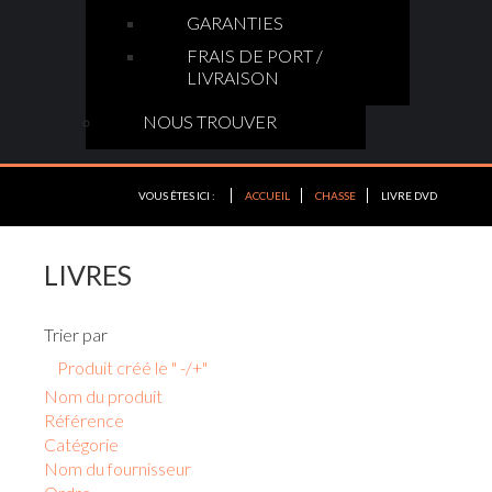
GARANTIES
FRAIS DE PORT /
LIVRAISON
NOUS TROUVER
VOUS ÊTES ICI :
ACCUEIL
CHASSE
LIVRE DVD
LIVRES
Trier par
Produit créé le " -/+"
Nom du produit
Référence
Catégorie
Nom du fournisseur