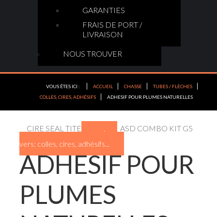
GARANTIES
FRAIS DE PORT /
LIVRAISON
NOUS TROUVER
VOUS ÊTES ICI :
ACCUEIL
CHASSE
TUBES / FLÈCHES
COLLES, CIRES, ADHÉSIFS
ADHESIF POUR PLUMES NATURELLES
CIRE SEAL TITE
ASD COMBO KIT G5
retour
vers: colles, cires, adhésifs...
ADHESIF POUR
PLUMES