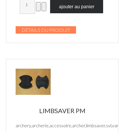
DÉTAILS DU PRODUIT
LIMBSAVER PM
archery,archerie,accessoire,archer,limbsaver,svl,var,paca,