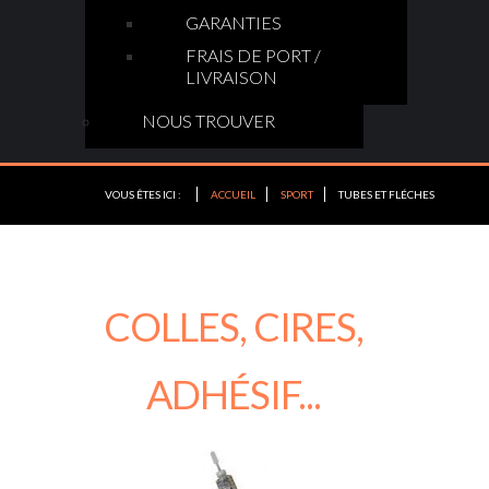
GARANTIES
FRAIS DE PORT /
LIVRAISON
NOUS TROUVER
VOUS ÊTES ICI :
ACCUEIL
SPORT
TUBES ET FLÉCHES
COLLES, CIRES,
ADHÉSIF...