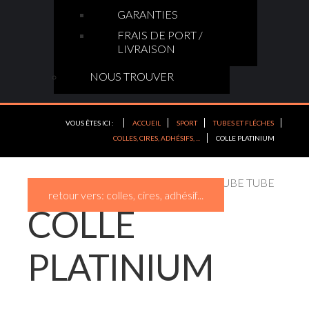
GARANTIES
FRAIS DE PORT /
LIVRAISON
NOUS TROUVER
VOUS ÊTES ICI :
ACCUEIL
SPORT
TUBES ET FLÉCHES
COLLES, CIRES, ADHÉSIFS, ...
COLLE PLATINIUM
Lubrifiant pour flèches Easton
LUBE TUBE
retour vers: colles, cires, adhésif...
COLLE
PLATINIUM